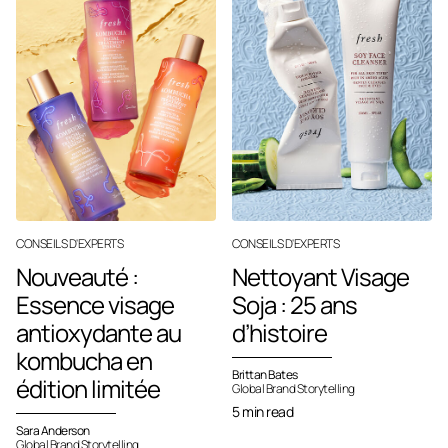
CONSEILS D'EXPERTS
CONSEILS D'EXPERTS
Nouveauté :
Nettoyant Visage
Essence visage
Soja : 25 ans
antioxydante au
d’histoire
kombucha en
Brittan Bates
édition limitée
Global Brand Storytelling
5 min read
Sara Anderson
Global Brand Storytelling