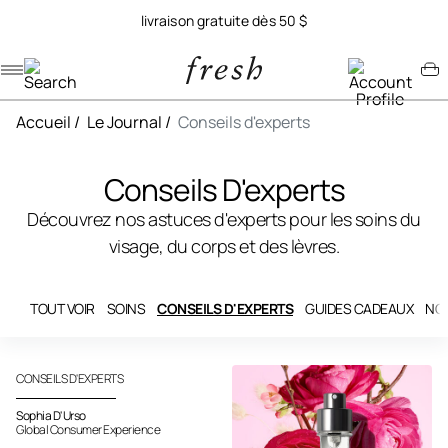
livraison gratuite dès 50 $
Navigation menu
Account menu
Minicart menu
Accueil
/
Le Journal
/
Conseils d'experts
Conseils D'experts
Découvrez nos astuces d'experts pour les soins du
visage, du corps et des lèvres.
TOUT VOIR
SOINS
CONSEILS D'EXPERTS
GUIDES CADEAUX
NO
CONSEILS D'EXPERTS
Sophia D'Urso
Global Consumer Experience