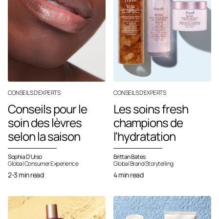
CONSEILS D'EXPERTS
CONSEILS D'EXPERTS
Conseils pour le
Les soins fresh
soin des lèvres
champions de
selon la saison
l'hydratation
Sophia D'Urso
Brittan Bates
Global Consumer Experience
Global Brand Storytelling
2-3 min read
4 min read