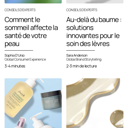
CONSEILS D'EXPERTS
CONSEILS D'EXPERTS
Comment le
Au-delà du baume :
sommeil affecte la
solutions
santé de votre
innovantes pour le
peau
soin des lèvres
Sophia D'Urso
Sara Anderson
Global Consumer Experience
Global Brand Storytelling
3-4 minutes
2-3 min de lecture