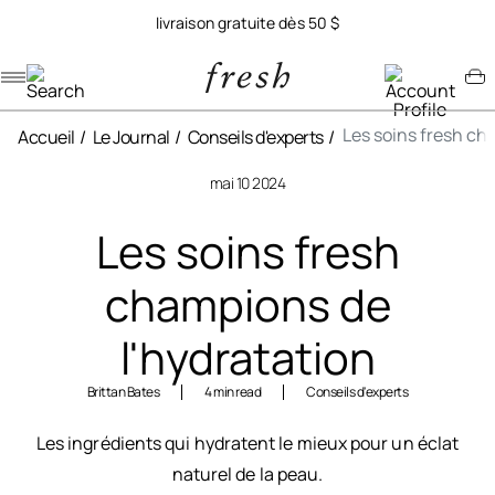
livraison gratuite dès 50 $
Navigation menu
Account menu
Minicart menu
Les soins fresh ch
Accueil
Le Journal
Conseils d'experts
mai 10 2024
Les soins fresh
champions de
l'hydratation
Brittan Bates
4 min read
Conseils d'experts
Les ingrédients qui hydratent le mieux pour un éclat
naturel de la peau.