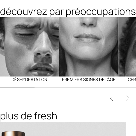
découvrez par préoccupations
DÉSHYDRATATION
PREMIERS SIGNES DE L'ÂGE
CER
plus de fresh