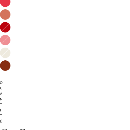
Q
U
A
N
T
I
T
É