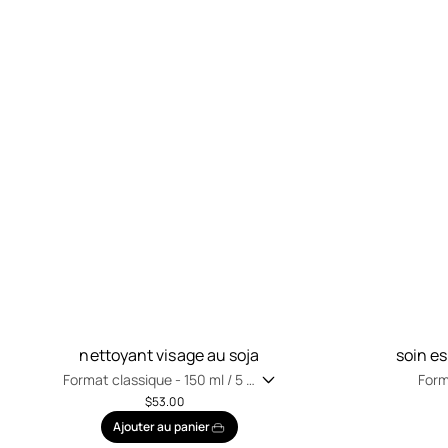
nettoyant visage au soja
soin e
Format classique -
150 ml / 5 fl
Form
oz
oz
$53.00
Ajouter au panier