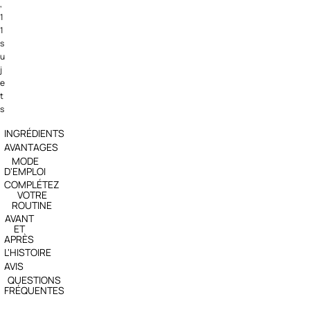
,
1
1
s
u
j
e
t
s
INGRÉDIENTS
AVANTAGES
MODE
D'EMPLOI
COMPLÉTEZ
VOTRE
ROUTINE
AVANT
ET
APRÈS
L'HISTOIRE
AVIS
QUESTIONS
FRÉQUENTES