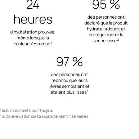
24
95 %
heures
des personnes ont
déclaré que le produit
hydrate, adoucit et
d’hydratation prouvée,
protège contre la
même lorsque la
sécheresse
2
couleur s’estompe
1
97 %
des personnes ont
reconnu que leurs
lèvres semblaient et
étaient plus lisses
1
test instrumental sur 11 sujets
1
auto-évaluation sur 62 sujets pendant 4 semaines
2