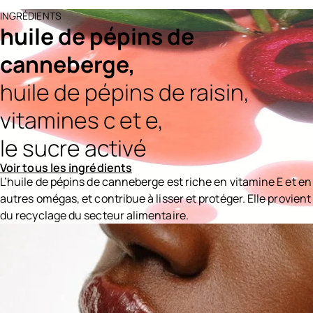
INGRÉDIENTS
huile de pépins de
canneberge,
huile de pépins de raisin,
vitamines c et e,
le sucre activé
Voir tous les ingrédients
L’huile de pépins de canneberge est riche en vitamine E et en
autres omégas, et contribue à lisser et protéger. Elle provient
du recyclage du secteur alimentaire.
Ingredients menu title