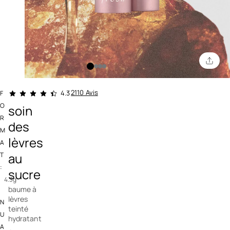
5 out of 5 Customer Rating
2110 Avis
4.3
F
O
soin
R
des
M
lèvres
A
au
T
:
sucre
4.3g
baume à
lèvres
N
teinté
U
hydratant
A