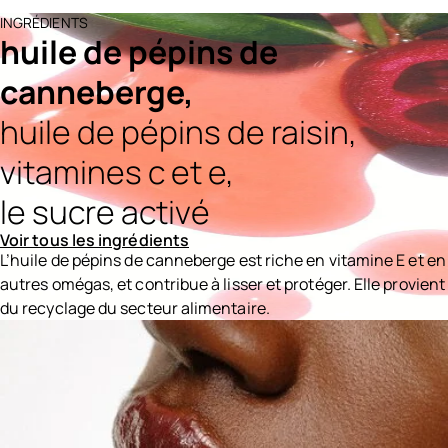
INGRÉDIENTS
huile de pépins de
canneberge,
huile de pépins de raisin,
vitamines c et e,
le sucre activé
Voir tous les ingrédients
L’huile de pépins de canneberge est riche en vitamine E et en
autres omégas, et contribue à lisser et protéger. Elle provient
du recyclage du secteur alimentaire.
Ingredients menu title