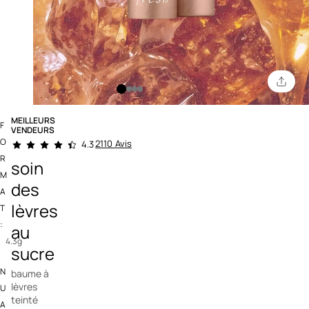
MEILLEURS
F
VENDEURS
4,6 out of 5 Customer Rating
O
2110 Avis
4.3
R
soin
M
des
A
lèvres
T
:
au
4.3g
sucre
N
baume à
lèvres
U
teinté
A