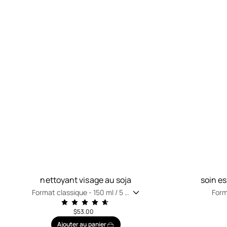
nettoyant visage au soja
soin e
Format classique -
150 ml / 5 fl
Form
oz
oz
$53.00
Ajouter au panier