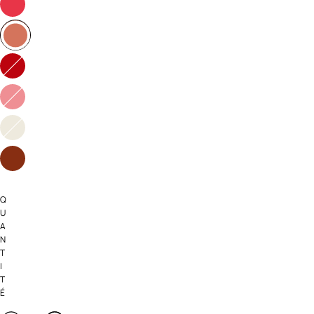
Q
U
A
N
T
I
T
É