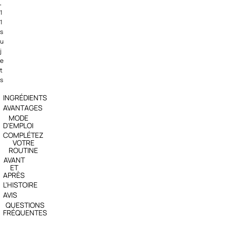
,
1
1
s
u
j
e
t
s
INGRÉDIENTS
AVANTAGES
MODE
D'EMPLOI
COMPLÉTEZ
VOTRE
ROUTINE
AVANT
ET
APRÈS
L'HISTOIRE
AVIS
QUESTIONS
FRÉQUENTES