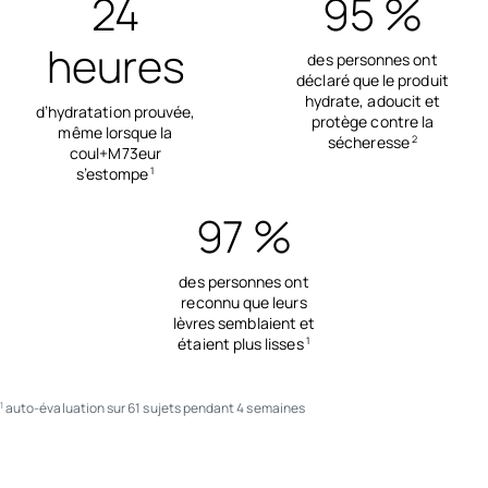
24
95 %
heures
des personnes ont
déclaré que le produit
hydrate, adoucit et
d’hydratation prouvée,
protège contre la
même lorsque la
sécheresse
2
coul+M73eur
s’estompe
1
97 %
des personnes ont
reconnu que leurs
lèvres semblaient et
étaient plus lisses
1
auto-évaluation sur 61 sujets pendant 4 semaines
1