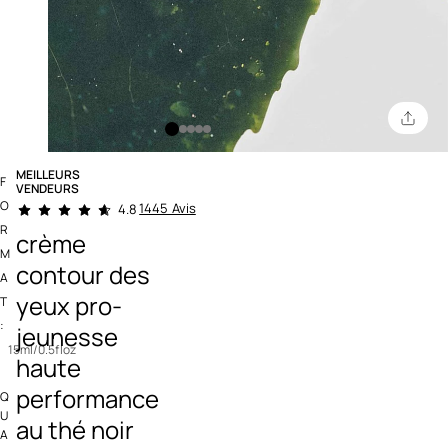
MEILLEURS
F
VENDEURS
3,2 out of 5 Customer Rating
O
1445 Avis
4.8
R
crème
M
contour des
A
yeux pro-
T
:
jeunesse
15ml/0.5floz
haute
performance
Q
U
au thé noir
A