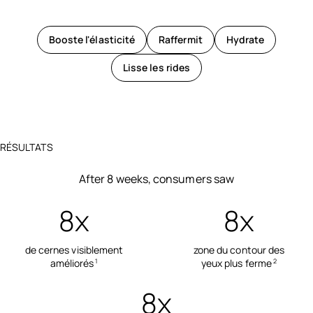
Booste l'élasticité
Raffermit
Hydrate
Lisse les rides
RÉSULTATS
After 8 weeks, consumers saw
8x
8x
de cernes visiblement
zone du contour des
améliorés
yeux plus ferme
1
2
8x