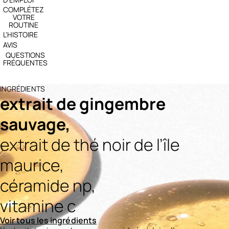
COMPLÉTEZ
VOTRE
ROUTINE
L'HISTOIRE
AVIS
QUESTIONS
FRÉQUENTES
INGRÉDIENTS
extrait de gingembre
sauvage,
extrait de thé noir de l’île
maurice,
céramide np,
vitamine c
Voir tous les ingrédients