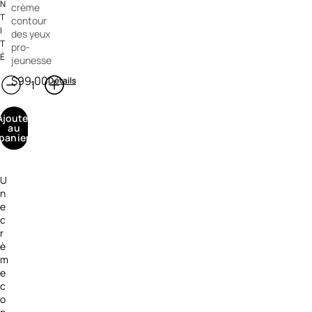
N
crème
T
contour
I
des yeux
T
pro-
É
jeunesse
$99.00
Détails
Ajouter
au
panier
U
n
e
c
r
è
m
e
c
o