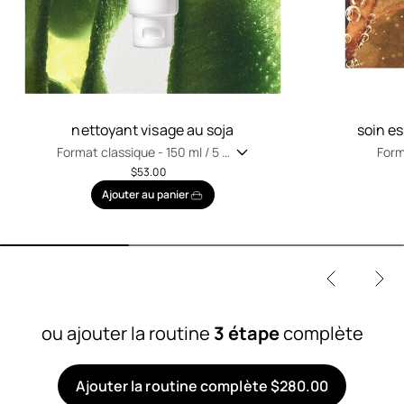
nettoyant visage au soja
soin e
Format classique -
150 ml / 5 fl
Form
oz
oz
$53.00
Ajouter au panier
ou ajouter la routine
3 étape
complète
Ajouter la routine complète $280.00