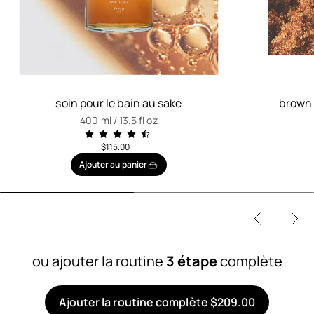
soin pour le bain au saké
brown 
400 ml / 13.5 fl oz
$115.00
Ajouter au panier
ou ajouter la routine
3 étape
complète
Ajouter la routine complète $209.00