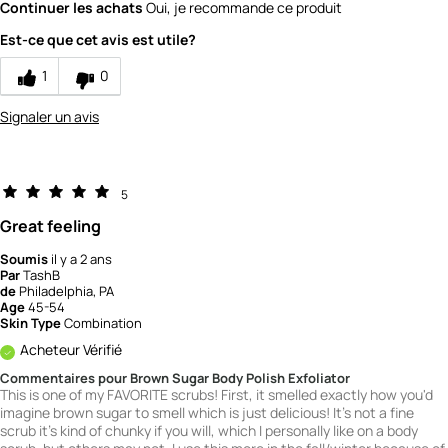
Continuer les achats
Oui, je recommande ce produit
Value
5
Est-ce que cet avis est utile?
1
0
Signaler un avis
5
Great feeling
Soumis
il y a 2 ans
Par
TashB
de
Philadelphia, PA
Age
45-54
Skin Type
Combination
Acheteur Vérifié
Commentaires pour Brown Sugar Body Polish Exfoliator
This is one of my FAVORITE scrubs! First, it smelled exactly how you'd
imagine brown sugar to smell which is just delicious! It's not a fine
scrub it's kind of chunky if you will, which I personally like on a body