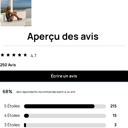
Aperçu des avis
4.7
250 Avis
Écrire un avis
68%
des répondants recommanderaient à un ami
5 Étoiles
215
4 Étoiles
15
3 Étoiles
3