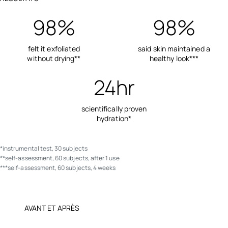
98%
98%
felt it exfoliated
said skin maintained a
without drying**
healthy look***
24hr
scientifically proven
hydration*
*instrumental test, 30 subjects
**self-assessment, 60 subjects, after 1 use
***self-assessment, 60 subjects, 4 weeks
AVANT ET APRÈS