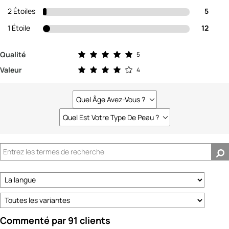
2 Étoiles
5
1 Étoile
12
Évaluation de 5.0 sur 5 étoiles
Qualité
5
Évaluation de 4.0 sur 5 étoiles
Valeur
4
Quel Âge Avez-Vous ?
Français
Quel Est Votre Type De Peau ?
Français
Commenté par 91 clients