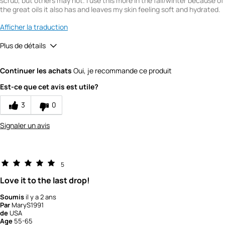
scrub, but others may not. I use this more in the fall/winter because of
the great oils it also has and leaves my skin feeling soft and hydrated.
Afficher la traduction
Plus de détails
Quality
5
Continuer les achats
Oui, je recommande ce produit
Value
5
Est-ce que cet avis est utile?
3
0
Signaler un avis
5
Love it to the last drop!
Soumis
il y a 2 ans
Par
MaryS1991
de
USA
Age
55-65