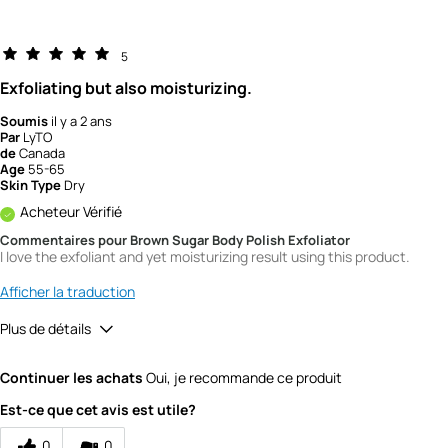
5
Exfoliating but also moisturizing.
Soumis
il y a 2 ans
Par
LyTO
de
Canada
Age
55-65
Skin Type
Dry
Acheteur Vérifié
Commentaires pour Brown Sugar Body Polish Exfoliator
I love the exfoliant and yet moisturizing result using this product.
Afficher la traduction
Plus de détails
Quality
5
Continuer les achats
Oui, je recommande ce produit
Value
3
Est-ce que cet avis est utile?
0
0