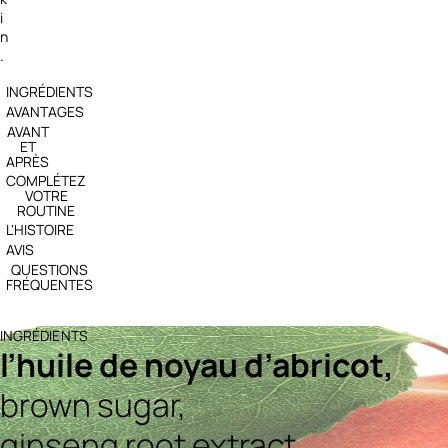
i
n
.
INGRÉDIENTS
AVANTAGES
AVANT
ET
APRÈS
COMPLÉTEZ
VOTRE
ROUTINE
L'HISTOIRE
AVIS
QUESTIONS
FRÉQUENTES
INGRÉDIENTS
l’huile de noyau d’abricot,
brown sugar,
ginseng root extract,