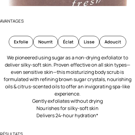
AVANTAGES
Exfolie
Nourrit
Éclat
Lisse
Adoucit
We pioneered using sugar as a non-drying exfoliator to
deliver silky-soft skin. Proven effective on all skin types—
even sensitive skin—this moisturizing body scrub is
formulated with refining brown sugar crystals, nourishing
oils & citrus-scented oils to offer an invigorating spa-like
experience.
Gently exfoliates without drying
Nourishes for silky-soft skin
Delivers 24-hour hydration*
RÉSULTATS