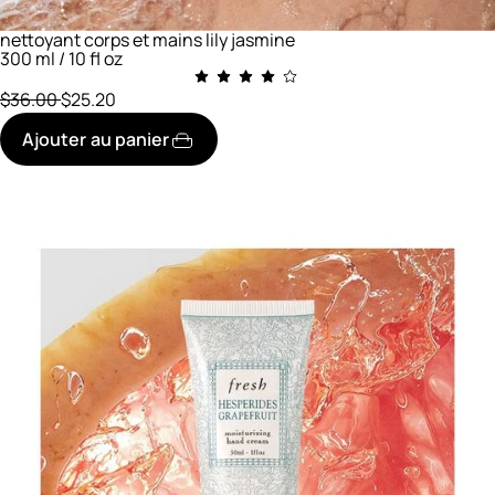
nettoyant corps et mains lily jasmine
300 ml / 10 fl oz
prix initial
réduit à
$36.00
$25.20
Ajouter au panier