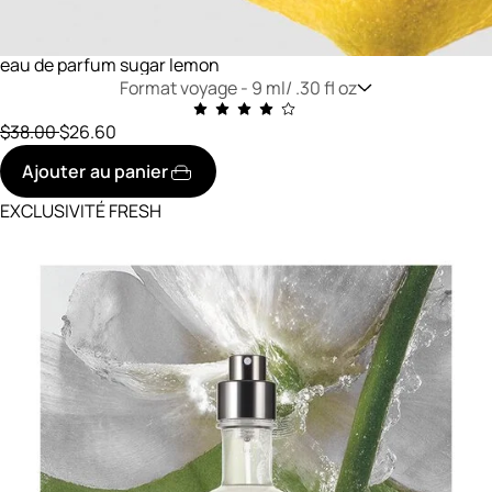
eau de parfum sugar lemon
Format voyage -
9 ml/ .30 fl oz
prix initial
réduit à
$38.00
$26.60
Ajouter au panier
EXCLUSIVITÉ FRESH