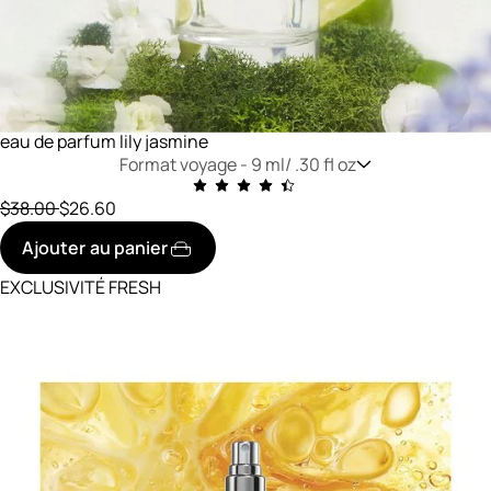
eau de parfum lily jasmine
Format voyage -
9 ml/ .30 fl oz
prix initial
réduit à
$38.00
$26.60
Ajouter au panier
EXCLUSIVITÉ FRESH