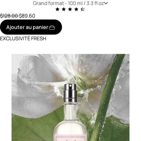
Grand format -
100 ml / 3.3 fl oz
prix initial
réduit à
$128.00
$89.60
Ajouter au panier
EXCLUSIVITÉ FRESH