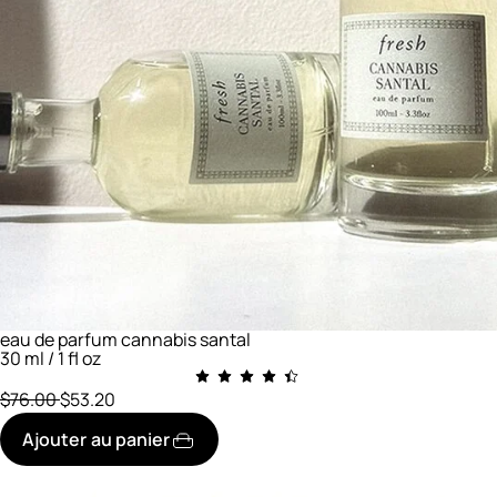
eau de parfum cannabis santal
30 ml / 1 fl oz
prix initial
réduit à
$76.00
$53.20
Ajouter au panier