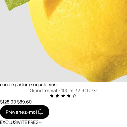
eau de parfum sugar lemon
Grand format -
100 ml / 3.3 fl oz
prix initial
réduit à
$128.00
$89.60
Prévenez-moi
EXCLUSIVITÉ FRESH