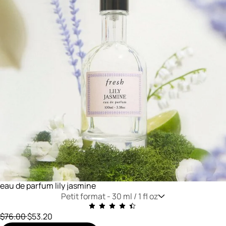
eau de parfum lily jasmine
Petit format -
30 ml / 1 fl oz
prix initial
réduit à
$76.00
$53.20