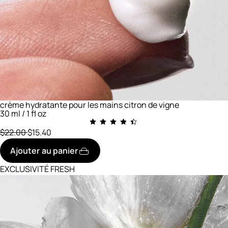
crème hydratante pour les mains citron de vigne
30 ml / 1 fl oz
prix initial
réduit à
$22.00
$15.40
Ajouter au panier
EXCLUSIVITÉ FRESH