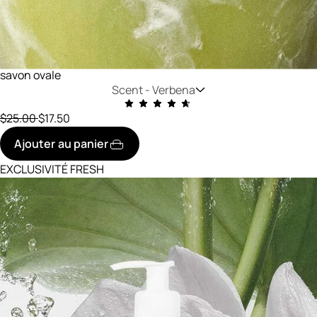
savon ovale
Scent -
Verbena
prix initial
réduit à
$25.00
$17.50
Ajouter au panier
EXCLUSIVITÉ FRESH