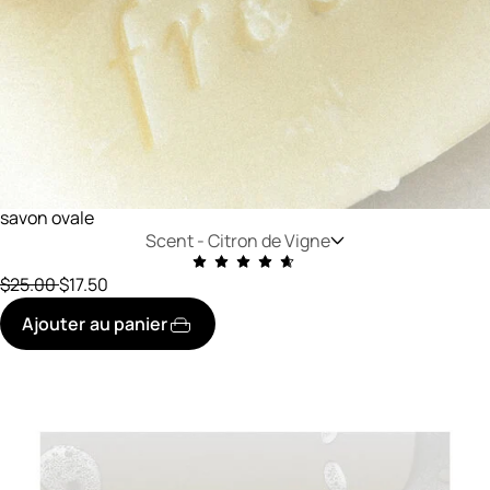
savon ovale
Scent -
Citron de Vigne
prix initial
réduit à
$25.00
$17.50
Ajouter au panier