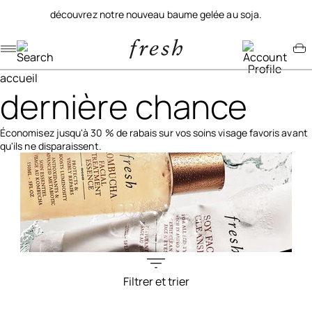
découvrez notre nouveau baume gelée au soja.
Navigation menu
Account menu
Minicart menu
accueil
dernière chance
Économisez jusqu'à 30 % de rabais sur vos soins visage favoris avant
qu'ils ne disparaissent.
Filtrer et trier
Filters menu