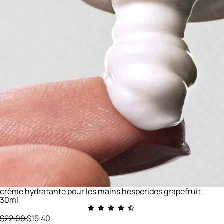
crème hydratante pour les mains hesperides grapefruit
30ml
prix initial
réduit à
$22.00
$15.40