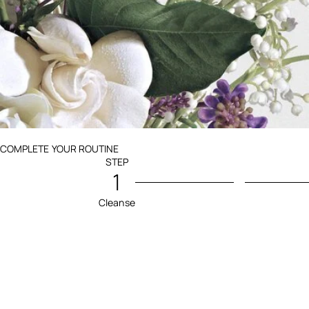
Ingredients menu title
COMPLETE YOUR ROUTINE
STEP
1
Cleanse