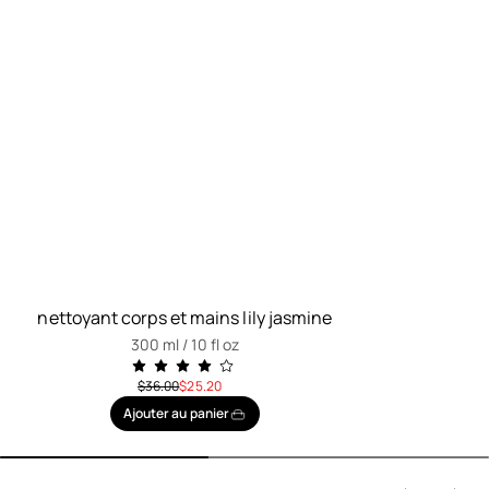
nettoyant corps et mains lily jasmine
300 ml / 10 fl oz
prix initial
réduit à
$36.00
$25.20
Ajouter au panier