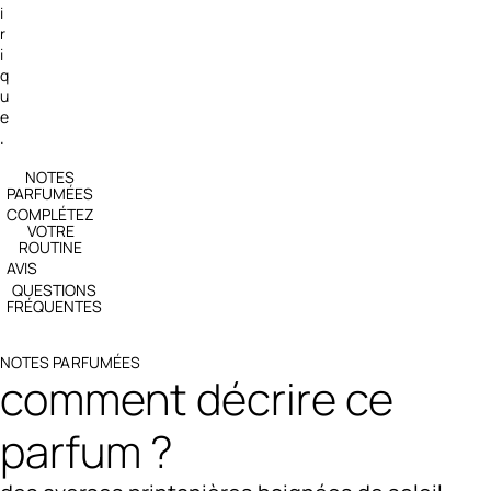
i
r
i
q
u
e
.
NOTES
PARFUMÉES
COMPLÉTEZ
VOTRE
ROUTINE
AVIS
QUESTIONS
FRÉQUENTES
NOTES PARFUMÉES
comment décrire ce
parfum ?