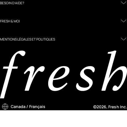
BESOIN D'AIDE?
FRESH & MOI
MENTIONS LÉGALES ET POLITIQUES
Canada
/ Français
©2026, Fresh Inc.
Country selector menu
Notify me menu