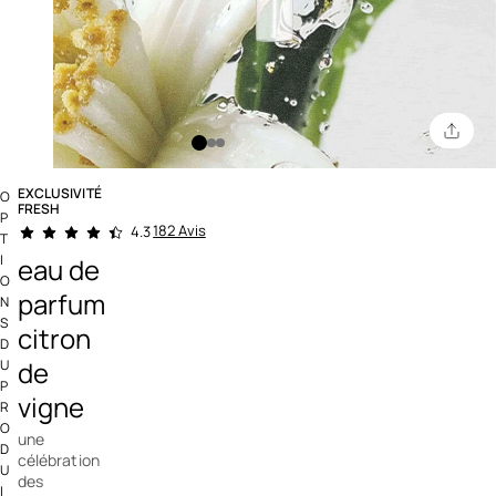
EXCLUSIVITÉ
O
FRESH
P
4,2 out of 5 Customer Rating
182 Avis
4.3
T
I
eau de
O
parfum
N
S
citron
D
de
U
P
vigne
R
O
une
D
célébration
U
des
I