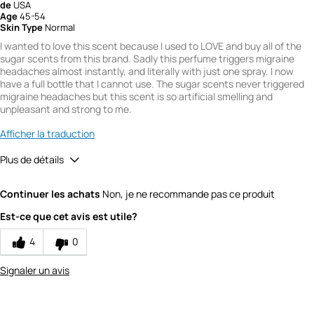
de
USA
Age
45-54
Skin Type
Normal
I wanted to love this scent because I used to LOVE and buy all of the
sugar scents from this brand. Sadly this perfume triggers migraine
headaches almost instantly, and literally with just one spray. I now
have a full bottle that I cannot use. The sugar scents never triggered
migraine headaches but this scent is so artificial smelling and
unpleasant and strong to me.
Afficher la traduction
Plus de détails
Did you receive a free product, loyalty point,
No
Continuer les achats
Non, je ne recommande pas ce produit
coupon or contest entry for this review?
Would you recommend Fresh to a friend?
4
Est-ce que cet avis est utile?
Quality
4
0
1
Signaler un avis
Value