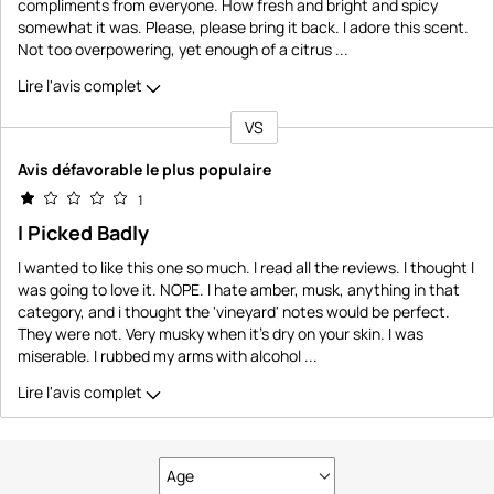
compliments from everyone. How fresh and bright and spicy
somewhat it was. Please, please bring it back. I adore this scent.
Not too overpowering, yet enough of a citrus
...
Lire l'avis complet
VS
Coup
de
Avis défavorable le plus populaire
projecteur
1
sur
I Picked Badly
les
critiques
I wanted to like this one so much. I read all the reviews. I thought I
was going to love it. NOPE. I hate amber, musk, anything in that
category, and i thought the 'vineyard' notes would be perfect.
They were not. Very musky when it's dry on your skin. I was
miserable. I rubbed my arms with alcohol
...
Lire l'avis complet
Age
Français