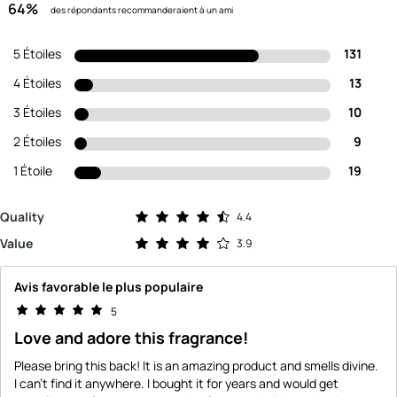
64%
des répondants recommanderaient à un ami
5 Étoiles
131
4 Étoiles
13
3 Étoiles
10
2 Étoiles
9
1 Étoile
19
Évaluation de 4.4 sur 5 étoiles
Quality
4.4
Évaluation de 3.9 sur 5 étoiles
Value
3.9
Avis favorable le plus populaire
5
Love and adore this fragrance!
Please bring this back! It is an amazing product and smells divine.
I can't find it anywhere. I bought it for years and would get