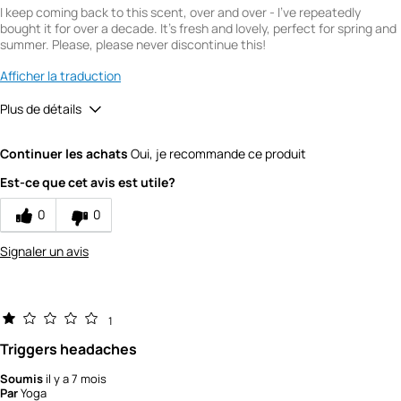
I keep coming back to this scent, over and over - I've repeatedly
bought it for over a decade. It's fresh and lovely, perfect for spring and
summer. Please, please never discontinue this!
Afficher la traduction
Plus de détails
Would you recommend Fresh to a friend?
10
Continuer les achats
Oui, je recommande ce produit
Quality
5
Est-ce que cet avis est utile?
Value
5
0
0
Signaler un avis
1
Triggers headaches
Soumis
il y a 7 mois
Par
Yoga