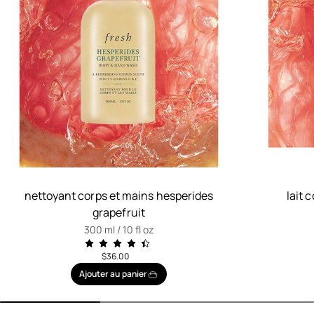
nettoyant corps et mains hesperides
lait 
grapefruit
300 ml / 10 fl oz
$36.00
Ajouter au panier