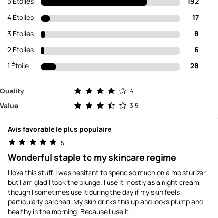
5 Étoiles
192
4 Étoiles
17
3 Étoiles
8
2 Étoiles
6
1 Étoile
28
Évaluation de 4.0 sur 5 étoiles
Quality
4
Évaluation de 3.5 sur 5 étoiles
Value
3.5
Avis favorable le plus populaire
5
Wonderful staple to my skincare regime
I love this stuff. I was hesitant to spend so much on a moisturizer,
but I am glad I took the plunge. I use it mostly as a night cream,
though I sometimes use it during the day if my skin feels
particularly parched. My skin drinks this up and looks plump and
healthy in the morning. Because I use it
...