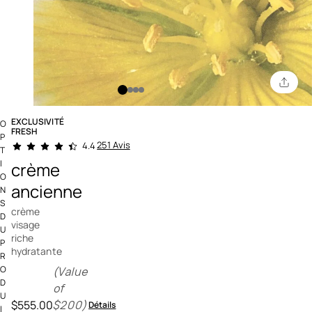
EXCLUSIVITÉ
O
FRESH
P
4,6 out of 5 Customer Rating
251 Avis
4.4
T
I
crème
O
ancienne
N
S
crème
D
visage
U
riche
P
hydratante
R
O
(Value
D
of
U
$555.00
$200)
Détails
I