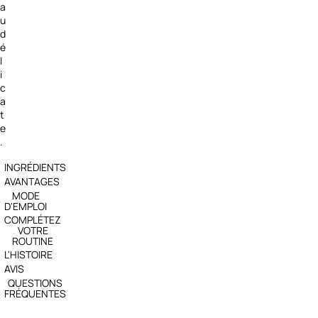
a
u
d
é
l
i
c
a
t
e
.
INGRÉDIENTS
AVANTAGES
MODE
D'EMPLOI
COMPLÉTEZ
VOTRE
ROUTINE
L'HISTOIRE
AVIS
QUESTIONS
FRÉQUENTES