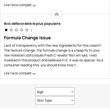
Lire l'avis complet
VS
Coup
de
Avis défavorable le plus populaire
projecteur
1
sur
Formula Change Issue
les
critiques
Lack of transparency with the new ingredients for this cream!!
The texture change, the formula change is a cheap fix to your
raw material costs issues Fresh C-levels! Yes I am sad, I was
invested in this product and believed in it, it was so special. As a
consumer reading this, you should know how t
...
Lire l'avis complet
Age
Français
Skin Type
Français