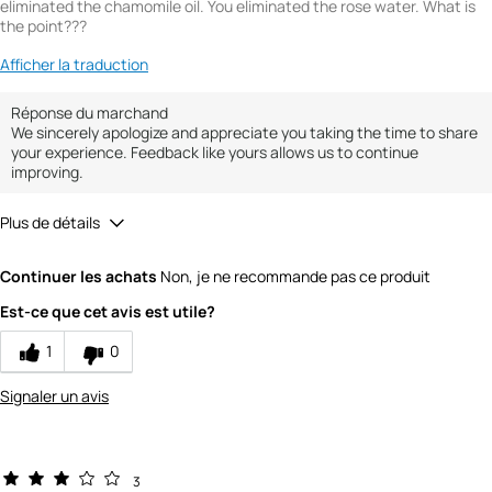
eliminated the chamomile oil. You eliminated the rose water. What is
the point???
Afficher la traduction
Réponse du marchand
We sincerely apologize and appreciate you taking the time to share
your experience. Feedback like yours allows us to continue
improving.
Plus de détails
Did you receive a free product, loyalty point,
No
Continuer les achats
Non, je ne recommande pas ce produit
coupon or contest entry for this review?
Would you recommend Fresh to a friend?
1
Est-ce que cet avis est utile?
Quality
1
0
1
Signaler un avis
Value
1
3