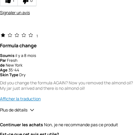
1
0
Signaler un avis
1
Formula change
Soumis
il y a 8 mois
Par
Fresh
de
New York
Age
35-44
Skin Type
Dry
Did you change the formula AGAIN? Now you removed the almond oil?
My jar just arrived and there is no almond oil!
Afficher la traduction
Plus de détails
Did you receive a free product, loyalty point,
No
Continuer les achats
Non, je ne recommande pas ce produit
coupon or contest entry for this review?
Would you recommend Fresh to a friend?
1
Est-ce que cet avis est utile?