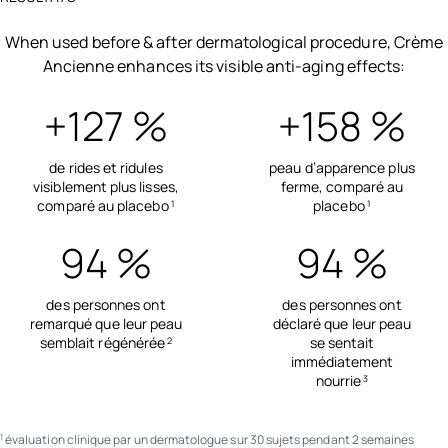
When used before & after dermatological procedure, Crème
Ancienne enhances its visible anti-aging effects:
+127 %
+158 %
de rides et ridules
peau d’apparence plus
visiblement plus lisses,
ferme, comparé au
comparé au placebo
placebo
1
1
94 %
94 %
des personnes ont
des personnes ont
remarqué que leur peau
déclaré que leur peau
semblait régénérée
se sentait
2
immédiatement
nourrie
3
évaluation clinique par un dermatologue sur 30 sujets pendant 2 semaines
1