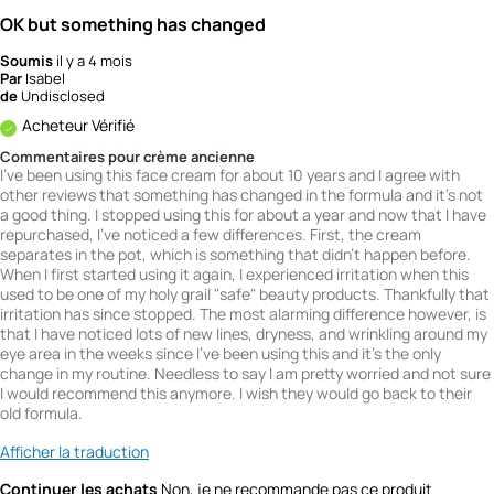
OK but something has changed
Soumis
il y a 4 mois
Par
Isabel
de
Undisclosed
Acheteur Vérifié
Commentaires pour crème ancienne
I've been using this face cream for about 10 years and I agree with
other reviews that something has changed in the formula and it's not
a good thing. I stopped using this for about a year and now that I have
repurchased, I've noticed a few differences. First, the cream
separates in the pot, which is something that didn't happen before.
When I first started using it again, I experienced irritation when this
used to be one of my holy grail "safe" beauty products. Thankfully that
irritation has since stopped. The most alarming difference however, is
that I have noticed lots of new lines, dryness, and wrinkling around my
eye area in the weeks since I've been using this and it's the only
change in my routine. Needless to say I am pretty worried and not sure
I would recommend this anymore. I wish they would go back to their
old formula.
Afficher la traduction
Continuer les achats
Non, je ne recommande pas ce produit