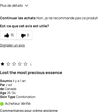
Plus de détails
Did you receive a free product, loyalty point,
No
Continuer les achats
Non, je ne recommande pas ce produit
coupon or contest entry for this review?
Quality
Est-ce que cet avis est utile?
15
0
1
Value
Signaler un avis
1
1
Lost the most precious essence
Soumis
il y a 1 an
Par
J wil
de
Canada
Age
25-34
Skin Type
Combination
Acheteur Vérifié
Commentaires pour crème ancienne