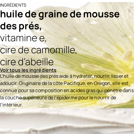
INGRÉDIENTS
huile de graine de mousse
des prés,
vitamine e,
cire de camomille,
cire d’abeille
Voir tous les ingrédients
L’huile de mousse des prés aide à hydrater, nourrir, lisser et
adoucir. Originaire de la côte Pacifique, en Oregon, elle est
connue pour sa composition en acides gras qui pénètre dans
la couche supérieure de l’épiderme pour le nourrir de
l’intérieur.
Ingredients menu title