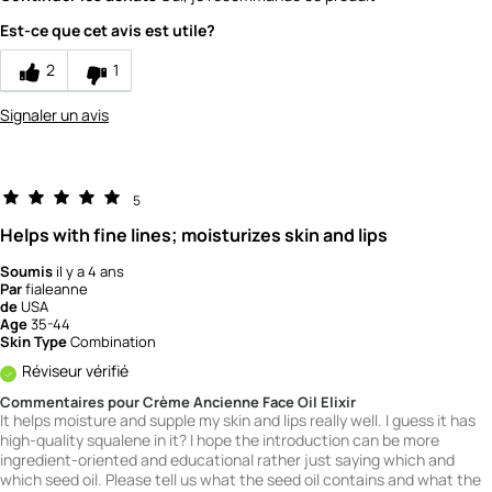
Value
5
Est-ce que cet avis est utile?
2
1
Signaler un avis
5
Helps with fine lines; moisturizes skin and lips
Soumis
il y a 4 ans
Par
fialeanne
de
USA
Age
35-44
Skin Type
Combination
Réviseur vérifié
Commentaires pour Crème Ancienne Face Oil Elixir
It helps moisture and supple my skin and lips really well. I guess it has
high-quality squalene in it? I hope the introduction can be more
ingredient-oriented and educational rather just saying which and
which seed oil. Please tell us what the seed oil contains and what the