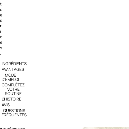
t
d
e
s
r
i
d
e
s
.
INGRÉDIENTS
AVANTAGES
MODE
D'EMPLOI
COMPLÉTEZ
VOTRE
ROUTINE
L'HISTOIRE
AVIS
QUESTIONS
FRÉQUENTES