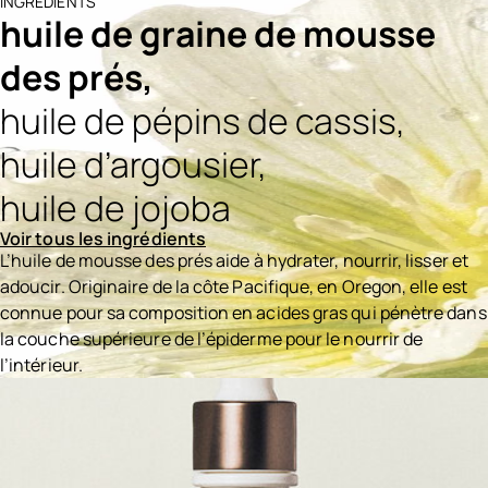
INGRÉDIENTS
huile de graine de mousse
des prés,
huile de pépins de cassis,
huile d’argousier,
huile de jojoba
Voir tous les ingrédients
L’huile de mousse des prés aide à hydrater, nourrir, lisser et
adoucir. Originaire de la côte Pacifique, en Oregon, elle est
connue pour sa composition en acides gras qui pénètre dans
la couche supérieure de l’épiderme pour le nourrir de
l’intérieur.
Ingredients menu title