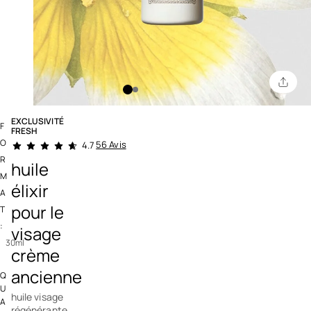
EXCLUSIVITÉ
F
FRESH
5 out of 5 Customer Rating
O
56 Avis
4.7
R
huile
M
élixir
A
pour le
T
:
visage
30ml
crème
ancienne
Q
U
huile visage
A
régénérante