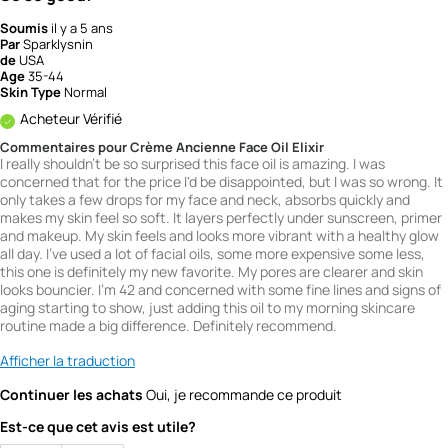
Soumis
il y a 5 ans
Par
Sparklysnin
de
USA
Age
35-44
Skin Type
Normal
Acheteur Vérifié
Commentaires pour Crème Ancienne Face Oil Elixir
I really shouldn't be so surprised this face oil is amazing. I was
concerned that for the price I'd be disappointed, but I was so wrong. It
only takes a few drops for my face and neck, absorbs quickly and
makes my skin feel so soft. It layers perfectly under sunscreen, primer
and makeup. My skin feels and looks more vibrant with a healthy glow
all day. I've used a lot of facial oils, some more expensive some less,
this one is definitely my new favorite. My pores are clearer and skin
looks bouncier. I'm 42 and concerned with some fine lines and signs of
aging starting to show, just adding this oil to my morning skincare
routine made a big difference. Definitely recommend.
Afficher la traduction
Continuer les achats
Oui, je recommande ce produit
Est-ce que cet avis est utile?