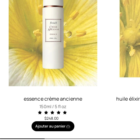
essence crème ancienne
huile élix
150ml / 5 fl oz
$248.00
Ajouter au panier