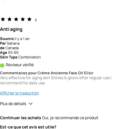
5
Anti aging
Soumis
il y a 1 an
Par
Sahana
de
Canada
Age
55-65
Skin Type
Combination
Réviseur vérifié
Commentaires pour Crème Ancienne Face Oil Elixir
Very effective for aging skin Shines & glows after regular use I
recommend for daily use
Afficher la traduction
Plus de détails
Quality
5
Continuer les achats
Oui, je recommande ce produit
Value
5
Est-ce que cet avis est utile?