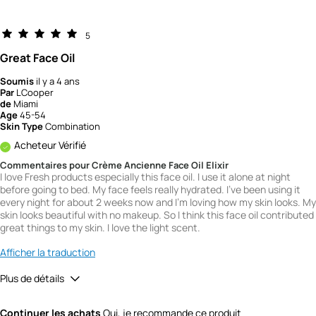
5
Great Face Oil
Soumis
il y a 4 ans
Par
LCooper
de
Miami
Age
45-54
Skin Type
Combination
Acheteur Vérifié
Commentaires pour Crème Ancienne Face Oil Elixir
I love Fresh products especially this face oil. I use it alone at night
before going to bed. My face feels really hydrated. I've been using it
every night for about 2 weeks now and I'm loving how my skin looks. My
skin looks beautiful with no makeup. So I think this face oil contributed
great things to my skin. I love the light scent.
Afficher la traduction
Plus de détails
Quality
5
Continuer les achats
Oui, je recommande ce produit