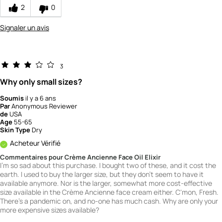
2
0
Signaler un avis
3
Why only small sizes?
Soumis
il y a 6 ans
Par
Anonymous Reviewer
de
USA
Age
55-65
Skin Type
Dry
Acheteur Vérifié
Commentaires pour Crème Ancienne Face Oil Elixir
I'm so sad about this purchase. I bought two of these, and it cost the
earth. I used to buy the larger size, but they don't seem to have it
available anymore. Nor is the larger, somewhat more cost-effective
size available in the Crème Ancienne face cream either. C'mon, Fresh.
There's a pandemic on, and no-one has much cash. Why are only your
more expensive sizes available?