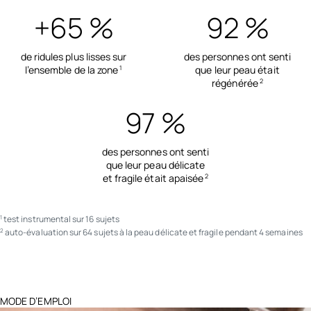
+65 %
92 %
de ridules plus lisses sur
des personnes ont senti
l’ensemble de la zone
que leur peau était
1
régénérée
2
97 %
des personnes ont senti
que leur peau délicate
et fragile était apaisée
2
test instrumental sur 16 sujets
1
auto-évaluation sur 64 sujets à la peau délicate et fragile pendant 4 semaines
2
MODE D’EMPLOI