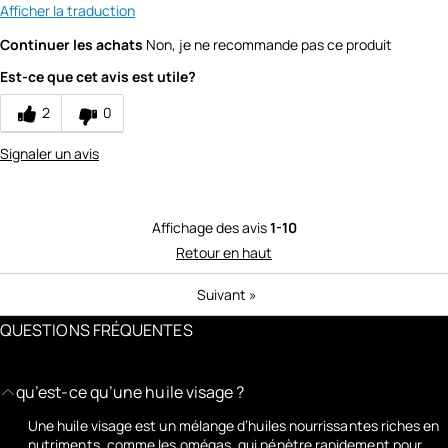
Afficher la traduction
Continuer les achats
Non, je ne recommande pas ce produit
Est-ce que cet avis est utile?
2
0
Signaler un avis
Affichage des avis
1-10
Retour en haut
Suivant
»
QUESTIONS FRÉQUENTES
qu’est-ce qu’une huile visage ?
Une huile visage est un mélange d’huiles nourrissantes riches en
nutriments, comme les omégas, qui pénètre rapidement pour