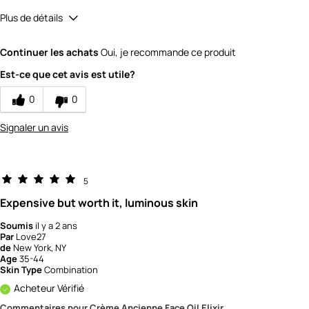
Plus de détails
Quality
5
Continuer les achats
Oui, je recommande ce produit
Value
5
Est-ce que cet avis est utile?
0
0
Signaler un avis
5
Expensive but worth it, luminous skin
Soumis
il y a 2 ans
Par
Love27
de
New York, NY
Age
35-44
Skin Type
Combination
Acheteur Vérifié
Commentaires pour Crème Ancienne Face Oil Elixir