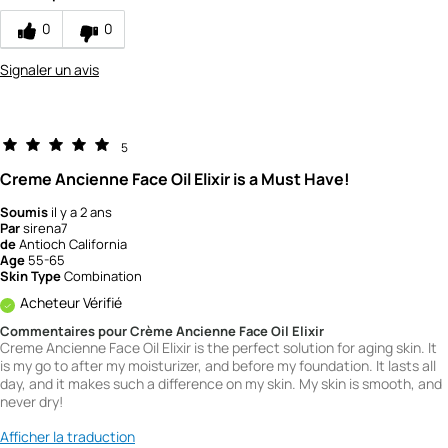
0
0
Signaler un avis
5
Creme Ancienne Face Oil Elixir is a Must Have!
Soumis
il y a 2 ans
Par
sirena7
de
Antioch California
Age
55-65
Skin Type
Combination
Acheteur Vérifié
Commentaires pour Crème Ancienne Face Oil Elixir
Creme Ancienne Face Oil Elixir is the perfect solution for aging skin. It
is my go to after my moisturizer, and before my foundation. It lasts all
day, and it makes such a difference on my skin. My skin is smooth, and
never dry!
Afficher la traduction