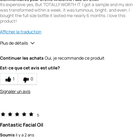
Its expensive yes, But TOTALLY WORTH IT. I got a sample and my skin
was transformed within a week, it was luminous, bright, and even. I
bought the full size bottle it lasted me nearly 6 months. I love this
product!
Afficher la traduction
Plus de détails
Quality
5
Continuer les achats
Oui, je recommande ce produit
Value
5
Est-ce que cet avis est utile?
1
0
Signaler un avis
5
Fantastic Facial Oil
Soumis
il y a 2 ans