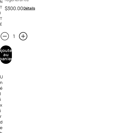
N
T
$300.00
Détails
I
T
É
Ajouter
au
panier
U
n
é
l
i
x
i
r
d
e