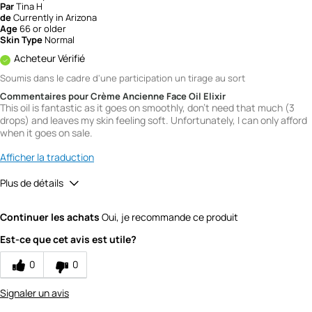
Par
Tina H
de
Currently in Arizona
Age
66 or older
Skin Type
Normal
Acheteur Vérifié
Soumis dans le cadre d'une participation un tirage au sort
Commentaires pour Crème Ancienne Face Oil Elixir
This oil is fantastic as it goes on smoothly, don't need that much (3
drops) and leaves my skin feeling soft. Unfortunately, I can only afford
when it goes on sale.
Afficher la traduction
Plus de détails
Quality
5
Continuer les achats
Oui, je recommande ce produit
Value
4
Est-ce que cet avis est utile?
0
0
Signaler un avis