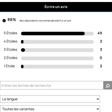
Écrire un avis
88%
des répondants recommanderaient à un ami
5 Étoiles
49
4 Étoiles
2
3 Étoiles
3
2 Étoiles
0
1 Étoile
2