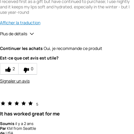
I received first as a gift but have continued to purchase; I use nightly
and it keeps my lips soft and hydrated, especially in the winter - but I
use year-round
Afficher la traduction
Plus de détails
Quality
5
Continuer les achats
Oui, je recommande ce produit
Value
5
Est-ce que cet avis est utile?
2
0
Signaler un avis
5
It has worked great for me
Soumis
il y a 2 ans
Par
KM from Seattle
de
USA