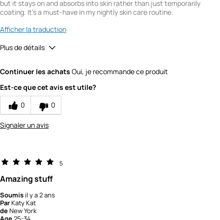
but it stays on and absorbs into skin rather than just temporarily
coating. It's a must-have in my nightly skin care routine.
Afficher la traduction
Plus de détails
Quality
5
Continuer les achats
Oui, je recommande ce produit
Value
5
Est-ce que cet avis est utile?
0
0
Signaler un avis
5
Amazing stuff
Soumis
il y a 2 ans
Par
Katy Kat
de
New York
Age
25-34