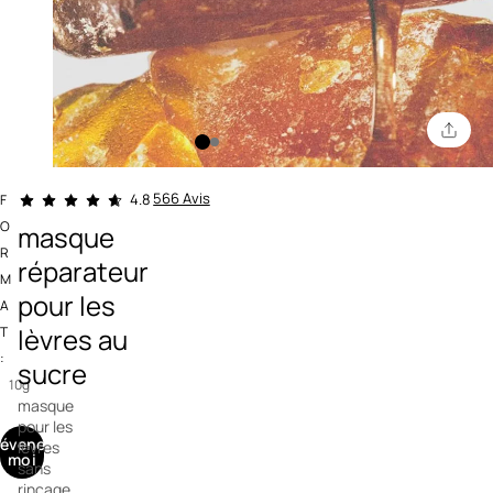
5 out of 5 Customer Rating
566 Avis
4.8
F
O
masque
R
réparateur
M
pour les
A
lèvres au
T
:
sucre
10g
masque
pour les
révenez-
lèvres
moi
sans
rinçage