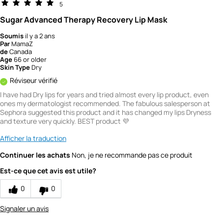
5
Sugar Advanced Therapy Recovery Lip Mask
Soumis
il y a 2 ans
Par
MamaZ
de
Canada
Age
66 or older
Skin Type
Dry
Réviseur vérifié
I have had Dry lips for years and tried almost every lip product, even
ones my dermatologist recommended. The fabulous salesperson at
Sephora suggested this product and it has changed my lips Dryness
and texture very quickly. BEST product 💜
Afficher la traduction
Continuer les achats
Non, je ne recommande pas ce produit
Est-ce que cet avis est utile?
0
0
Signaler un avis