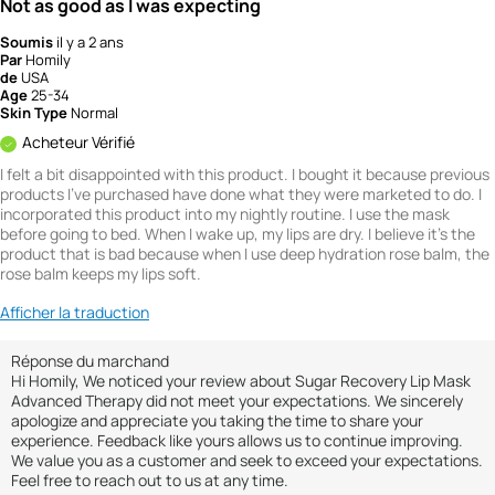
Not as good as I was expecting
Soumis
il y a 2 ans
Par
Homily
de
USA
Age
25-34
Skin Type
Normal
Acheteur Vérifié
I felt a bit disappointed with this product. I bought it because previous
products I've purchased have done what they were marketed to do. I
incorporated this product into my nightly routine. I use the mask
before going to bed. When I wake up, my lips are dry. I believe it's the
product that is bad because when I use deep hydration rose balm, the
rose balm keeps my lips soft.
Afficher la traduction
Réponse du marchand
Hi Homily, We noticed your review about Sugar Recovery Lip Mask
Advanced Therapy did not meet your expectations. We sincerely
apologize and appreciate you taking the time to share your
experience. Feedback like yours allows us to continue improving.
We value you as a customer and seek to exceed your expectations.
Feel free to reach out to us at any time.