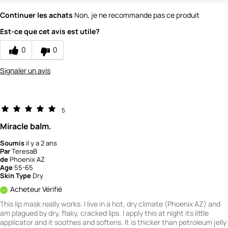
Continuer les achats
Non, je ne recommande pas ce produit
Est-ce que cet avis est utile?
0
0
Signaler un avis
5
Miracle balm.
Soumis
il y a 2 ans
Par
TeresaB
de
Phoenix AZ
Age
55-65
Skin Type
Dry
Acheteur Vérifié
This lip mask really works. I live in a hot, dry climate (Phoenix AZ) and
am plagued by dry, flaky, cracked lips. I apply this at night its little
applicator and it soothes and softens. It is thicker than petroleum jelly