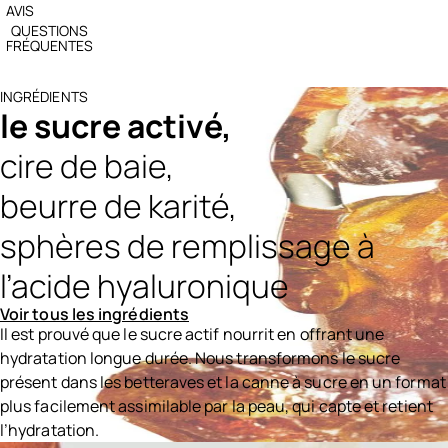
AVIS
QUESTIONS
FRÉQUENTES
INGRÉDIENTS
le sucre activé,
cire de baie,
beurre de karité,
sphères de remplissage à
l’acide hyaluronique
Voir tous les ingrédients
Il est prouvé que le sucre actif nourrit en offrant une
hydratation longue durée. Nous transformons le sucre
présent dans les betteraves et la canne à sucre en un format
plus facilement assimilable par la peau, qui capte et retient
l’hydratation.