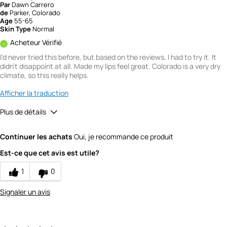
Par
Dawn Carrero
de
Parker, Colorado
Age
55-65
Skin Type
Normal
Acheteur Vérifié
I'd never tried this before, but based on the reviews, I had to try it. It
didn't disappoint at all. Made my lips feel great. Colorado is a very dry
climate, so this really helps.
Afficher la traduction
Plus de détails
Quality
5
Continuer les achats
Oui, je recommande ce produit
Value
5
Est-ce que cet avis est utile?
1
0
Signaler un avis