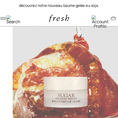
découvrez notre nouveau baume gelée au soja.
Navigation menu
Account menu
Minicart menu
/
/
/
accueil
soins lèvres
soins nourrisants repulpants
masque réparateur pour les