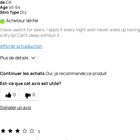
de
CA
Age
45-54
Skin Type
Dry
Acheteur Vérifié
I have used it for years. I apply it every night and I never woke up having
a dry lip! Can't sleep without it.
Afficher la traduction
Plus de détails
Quality
5
Continuer les achats
Oui, je recommande ce produit
Value
4
Est-ce que cet avis est utile?
0
0
Signaler un avis
3