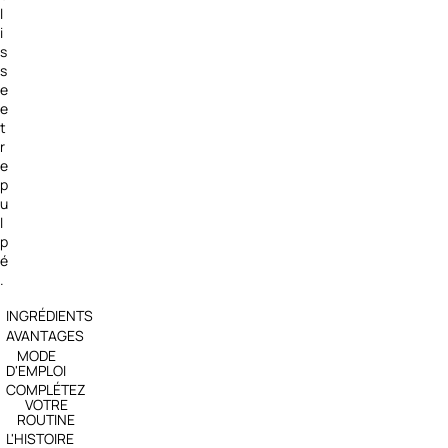
l
i
s
s
e
e
t
r
e
p
u
l
p
é
.
INGRÉDIENTS
AVANTAGES
MODE
D'EMPLOI
COMPLÉTEZ
VOTRE
ROUTINE
L'HISTOIRE