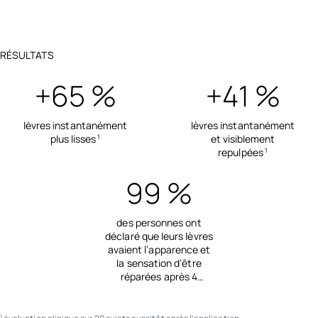
RÉSULTATS
+65 %
+41 %
lèvres instantanément
lèvres instantanément
plus lisses
et visiblement
1
repulpées
1
99 %
des personnes ont
déclaré que leurs lèvres
avaient l’apparence et
la sensation d’être
réparées après 4
semaines
2
1