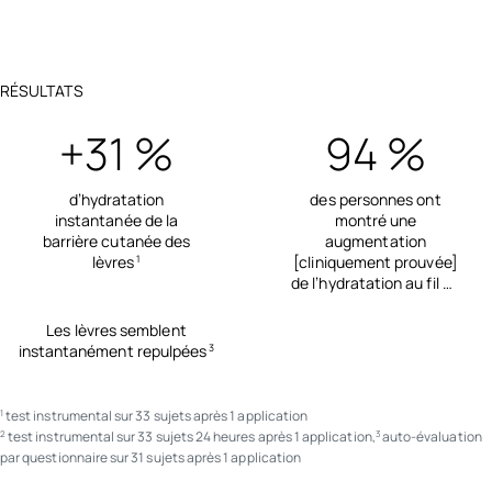
RÉSULTATS
+31 %
94 %
d’hydratation
des personnes ont
instantanée de la
montré une
barrière cutanée des
augmentation
lèvres
[cliniquement prouvée]
1
de l’hydratation au fil du
temps
2
Les lèvres semblent
instantanément repulpées
3
test instrumental sur 33 sujets après 1 application
1
test instrumental sur 33 sujets 24 heures après 1 application,
auto-évaluation
2
3
par questionnaire sur 31 sujets après 1 application