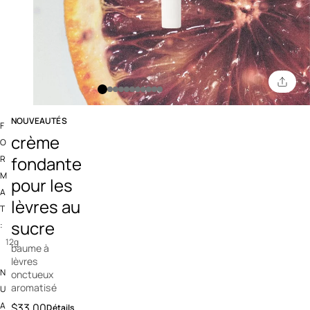
NOUVEAUTÉS
F
5 out of 5 Customer Rating
crème
O
fondante
R
M
pour les
A
lèvres au
T
sucre
:
12g
baume à
lèvres
N
onctueux
aromatisé
U
A
$33.00
Détails