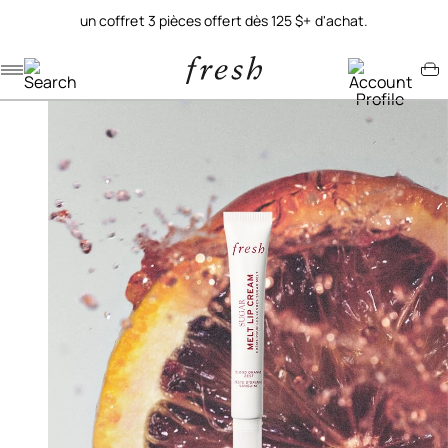
un coffret 3 pièces offert dès 125 $+ d'achat.
Navigation menu
Account menu
Minicart menu
/
/
/
accueil
soins lèvres
soins des lèvres
crème fondante pour les lèvres au sucre