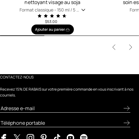
nettoyant visage au soja
soin e
Format classique -
150 ml / 5 fl
Form
oz
oz
$53.00
Ajouter au panier
CONTACTEZ-NOUS
Recevez 15% DE RABAIS sur votre première commande en vous inscrivant à nos
courriels.