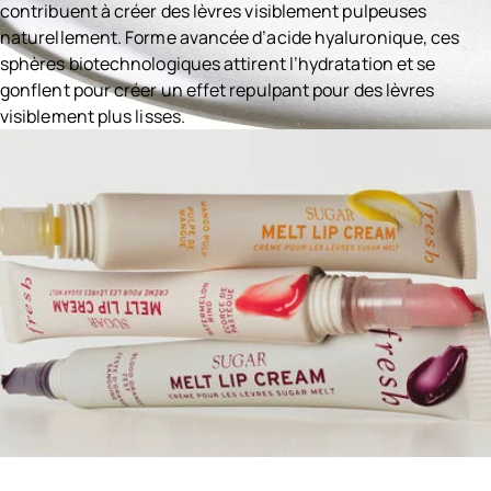
contribuent à créer des lèvres visiblement pulpeuses
naturellement. Forme avancée d’acide hyaluronique, ces
sphères biotechnologiques attirent l’hydratation et se
gonflent pour créer un effet repulpant pour des lèvres
visiblement plus lisses.
Ingredients menu title