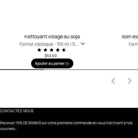
nettoyant visage au soja
soin e
Format classique -
150 ml / 5 fl
Form
oz
oz
$53.00
Ajouter au panier
CONTACTEZ-NOUS
Recevez 15% DE RABAIS sur votre première commande en vous inscrivant à nos
courriels.