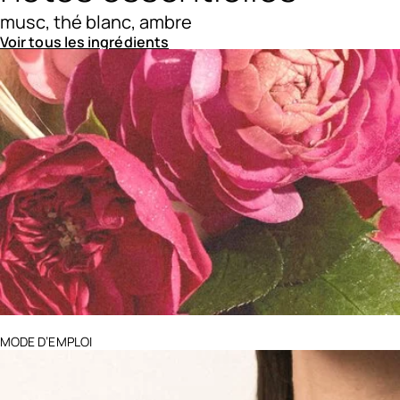
musc, thé blanc, ambre
Voir tous les ingrédients
Ingredients menu title
MODE D’EMPLOI