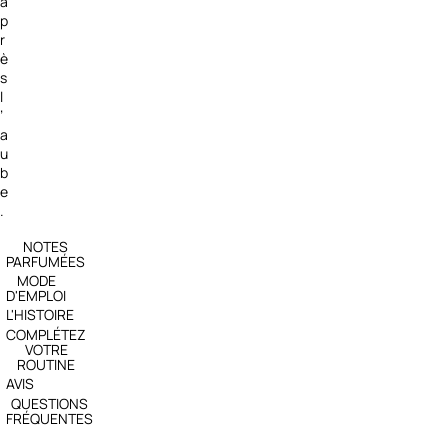
a
p
r
è
s
l
’
a
u
b
e
.
NOTES
PARFUMÉES
MODE
D'EMPLOI
L'HISTOIRE
COMPLÉTEZ
VOTRE
ROUTINE
AVIS
QUESTIONS
FRÉQUENTES