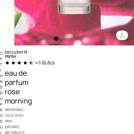
EXCLUSIVITÉ
O
FRESH
P
3,4 out of 5 Customer Rating
90 Avis
4.5
T
I
eau de
O
parfum
N
S
rose
D
morning
U
P
détendez-
R
vous avec
O
des
D
pétales
U
de velours
I