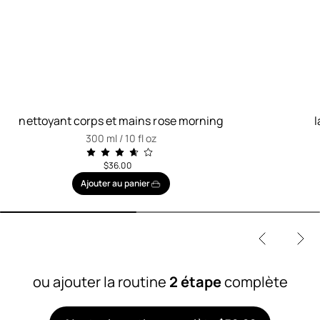
nettoyant corps et mains rose morning
l
300 ml / 10 fl oz
$36.00
Ajouter au panier
ou ajouter la routine
2 étape
complète