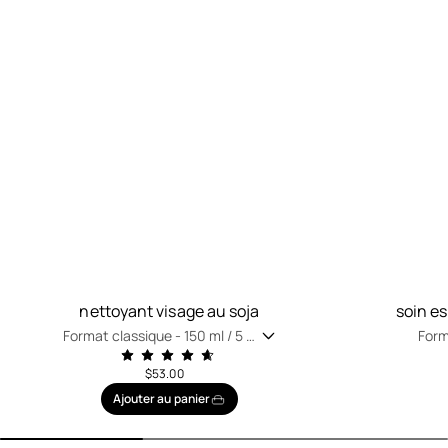
nettoyant visage au soja
soin e
Format classique -
150 ml / 5 fl
Form
oz
oz
$53.00
Ajouter au panier