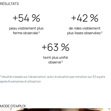
RÉSULTATS
+54 %
+42 %
peau visiblement plus
de rides visiblement
ferme observée
plus lisses observées
3
3
+63 %
teint plus unifié
observé
3
résultats basés sur l’observation, auto-évaluation par notation sur 33 sujets
3
après 8 semaines d’utilisation
MODE D’EMPLOI