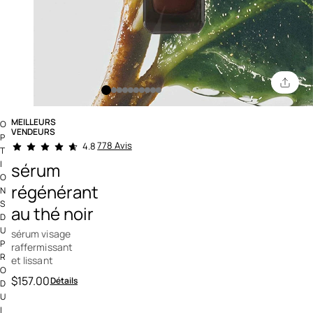
MEILLEURS
O
VENDEURS
P
4,5 out of 5 Customer Rating
778 Avis
4.8
T
I
sérum
O
régénérant
N
S
au thé noir
D
U
sérum visage
P
raffermissant
R
et lissant
O
$157.00
Détails
D
U
I