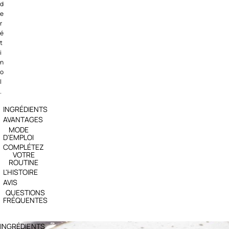
d
e
r
é
t
i
n
o
l
.
INGRÉDIENTS
AVANTAGES
MODE
D'EMPLOI
COMPLÉTEZ
VOTRE
ROUTINE
L'HISTOIRE
AVIS
QUESTIONS
FRÉQUENTES
INGRÉDIENTS