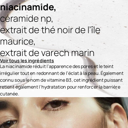
niacinamide,
céramide np,
extrait de thé noir de l’île
maurice,
extrait de varech marin
Voir tous les ingrédients
La niacinamide réduit l’apparence des pores et le teint
irrégulier tout en redonnant de l’éclat à la peau. Également
connu sous le nom de vitamine B3, cet ingrédient puissant
retient également l’hydratation pour renforcer la barrière
cutanée.
Ingredients menu title