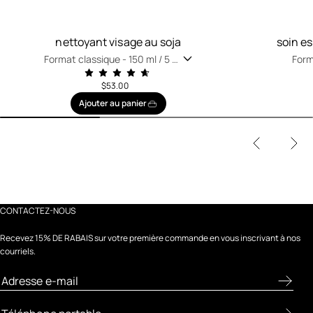
nettoyant visage au soja
soin e
Format classique -
150 ml / 5 fl
Form
oz
oz
$53.00
Ajouter au panier
CONTACTEZ-NOUS
Recevez 15% DE RABAIS sur votre première commande en vous inscrivant à nos
courriels.