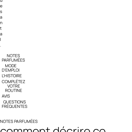
d
e
s
a
n
t
a
l
.
NOTES
PARFUMÉES
MODE
D'EMPLOI
L'HISTOIRE
COMPLÉTEZ
VOTRE
ROUTINE
AVIS
QUESTIONS
FRÉQUENTES
NOTES PARFUMÉES
comment décrire ce