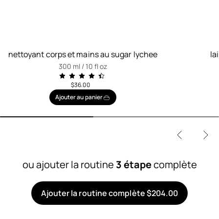
nettoyant corps et mains au sugar lychee
la
300 ml / 10 fl oz
$36.00
Ajouter au panier
ou ajouter la routine
3 étape
complète
Ajouter la routine complète $204.00