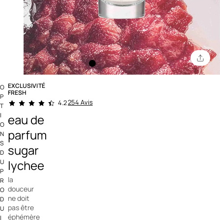
EXCLUSIVITÉ
O
FRESH
P
5 out of 5 Customer Rating
254 Avis
4.2
T
I
eau de
O
parfum
N
S
sugar
D
lychee
U
P
la
R
douceur
O
ne doit
D
pas être
U
éphémère
I