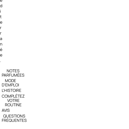
é
d
i
t
e
r
r
a
n
é
e
.
NOTES
PARFUMÉES
MODE
D'EMPLOI
L'HISTOIRE
COMPLÉTEZ
VOTRE
ROUTINE
AVIS
QUESTIONS
FRÉQUENTES