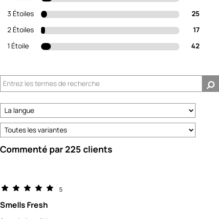
3 Étoiles
25
2 Étoiles
17
1 Étoile
42
Commenté par 225 clients
5
Smells Fresh