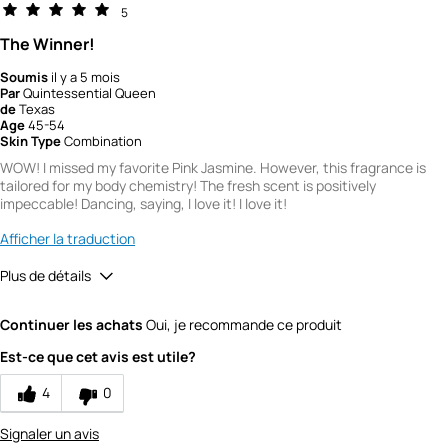
5
The Winner!
Soumis
il y a 5 mois
Par
Quintessential Queen
de
Texas
Age
45-54
Skin Type
Combination
WOW! I missed my favorite Pink Jasmine. However, this fragrance is
tailored for my body chemistry! The fresh scent is positively
impeccable! Dancing, saying, I love it! I love it!
Afficher la traduction
Plus de détails
Did you receive a free product, loyalty point,
Yes
Continuer les achats
Oui, je recommande ce produit
coupon or contest entry for this review?
Would you recommend Fresh to a friend?
10
Est-ce que cet avis est utile?
Quality
4
0
3
Signaler un avis