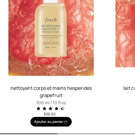
nettoyant corps et mains hesperides
lait 
grapefruit
300 ml / 10 fl oz
$36.00
Ajouter au panier