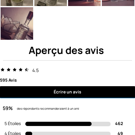
Aperçu des avis
4.5
595 Avis
Écrire un avis
59%
des répondants recommanderaient à un ami
5 Étoiles
462
4 Étoiles
49