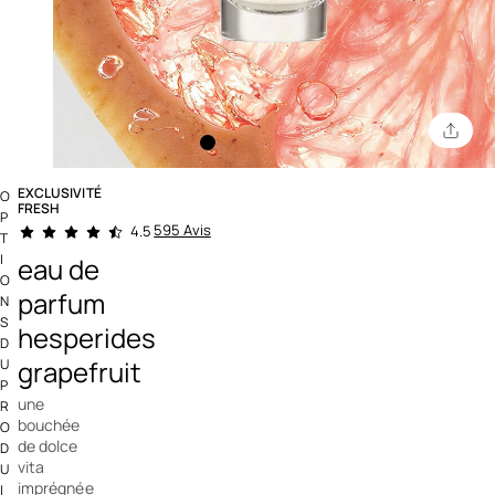
EXCLUSIVITÉ
O
FRESH
P
5 out of 5 Customer Rating
595 Avis
4.5
T
I
eau de
O
parfum
N
S
hesperides
D
grapefruit
U
P
une
R
bouchée
O
de dolce
D
vita
U
imprégnée
I