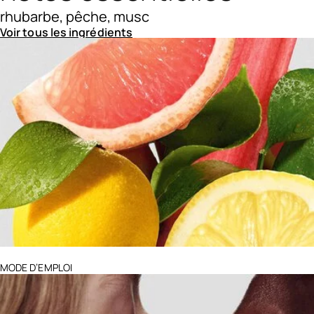
rhubarbe, pêche, musc
Voir tous les ingrédients
Ingredients menu title
MODE D’EMPLOI