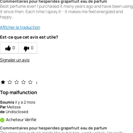
Commentaires pour hesperides grapefruit eau de parfum
Best perfume ever! I purchased it many years ago and have been using
it since then. Each time I spray it - it makes me feel energized and
happy .
Afficher la traduction
Est-ce que cet avis est utile?
0
0
Signaler un avis
1
Top malfunction
Soumis
il y a 2 mois
Par
Melissa
de
Undisclosed
Acheteur Vérifié
Commentaires pour hesperides grapefruit eau de parfum
The spray top is stuck inside the outer top, won't unlock. I'm really