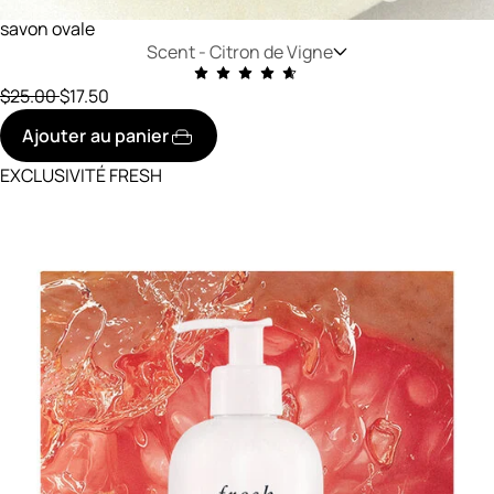
savon ovale
Scent -
Citron de Vigne
prix initial
réduit à
$25.00
$17.50
Ajouter au panier
EXCLUSIVITÉ FRESH