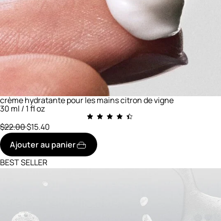
crème hydratante pour les mains citron de vigne
30 ml / 1 fl oz
prix initial
réduit à
$22.00
$15.40
Ajouter au panier
BEST SELLER