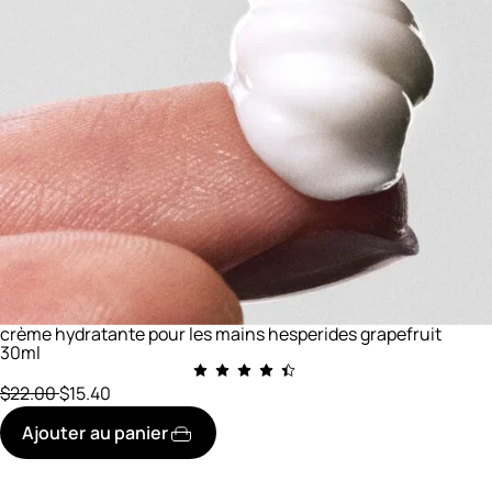
crème hydratante pour les mains hesperides grapefruit
30ml
prix initial
réduit à
$22.00
$15.40
Ajouter au panier