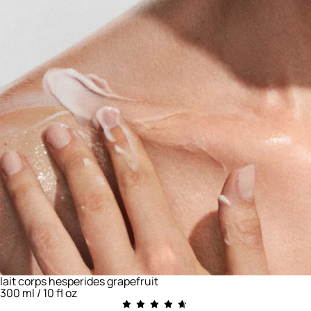
lait corps hesperides grapefruit
300 ml / 10 fl oz