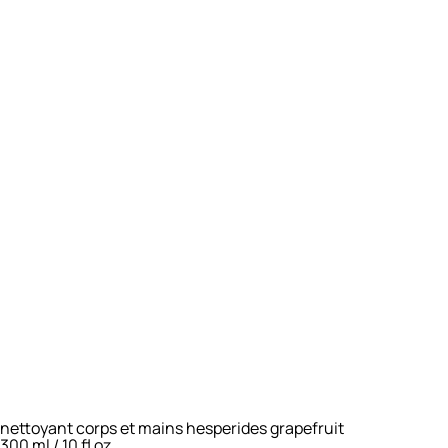
nettoyant corps et mains hesperides grapefruit
300 ml / 10 fl oz