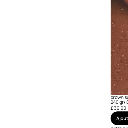
brown su
240 gr/ 8
£ 36.00
Ajout