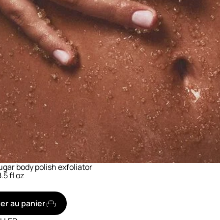
gar body polish exfoliator
.5 fl oz
er au panier