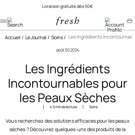
Livraison gratuite dès 50€
Navigation menu
Account menu
Minicart menu
Les Ingrédients Incontournabl
Accueil
Le Journal
Soins
août 30 2024
Les Ingrédients
Incontournables pour
les Peaux Sèches
4-5 min de lecture
Soins
Vous recherchez des solutions efficaces pour les peaux
sèches ? Découvrez quelques-uns des produits de la