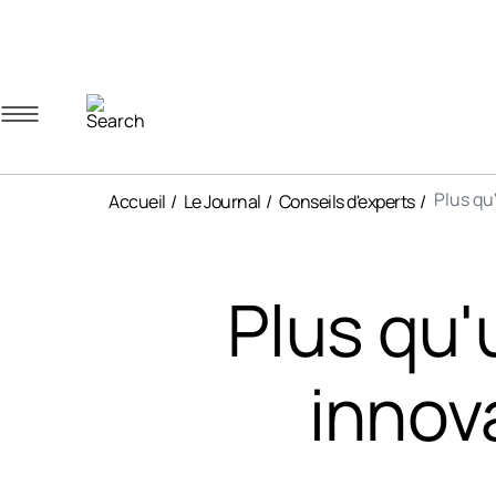
Navigation menu
Account menu
Minicart menu
Plus qu
Accueil
Le Journal
Conseils d'experts
Plus qu'
innov