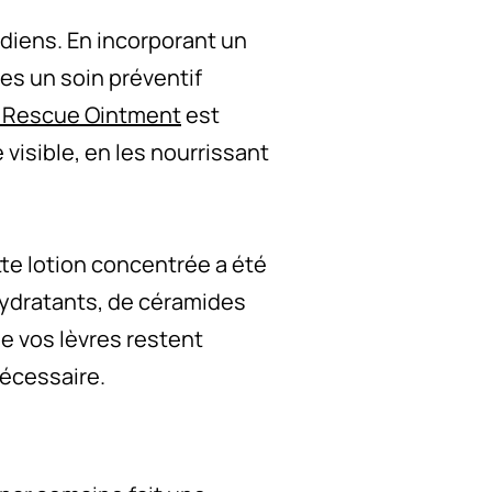
idiens. En incorporant un
res un soin préventif
p Rescue Ointment
est
visible, en les nourrissant
tte lotion concentrée a été
 hydratants, de céramides
ue vos lèvres restent
nécessaire.