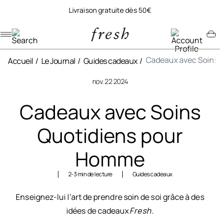
Livraison gratuite dès 50€
Navigation menu
Account menu
Minicart menu
Cadeaux avec Soins
Accueil
Le Journal
Guides cadeaux
nov. 22 2024
Cadeaux avec Soins
Quotidiens pour
Homme
2-3 min de lecture
Guides cadeaux
Enseignez-lui l'art de prendre soin de soi grâce à des
idées de cadeaux
Fresh
.