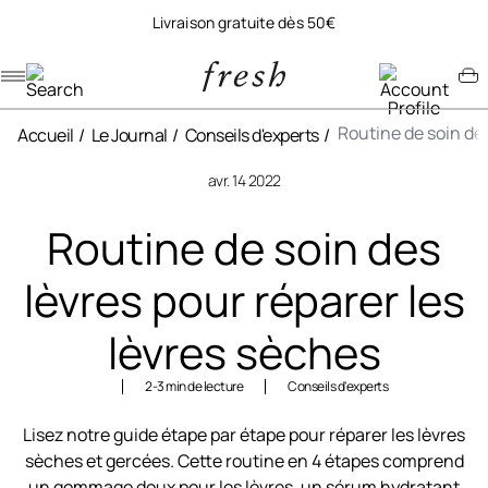
Livraison gratuite dès 50€
Navigation menu
Account menu
Minicart menu
Routine de soin des
Accueil
Le Journal
Conseils d'experts
avr. 14 2022
Routine de soin des
lèvres pour réparer les
lèvres sèches
2-3 min de lecture
Conseils d'experts
Lisez notre guide étape par étape pour réparer les lèvres
sèches et gercées. Cette routine en 4 étapes comprend
un gommage doux pour les lèvres, un sérum hydratant