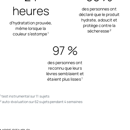
heures
des personnes ont
déclaré que le produit
hydrate, adoucit et
d’hydratation prouvée,
protège contre la
même lorsque la
sécheresse
2
couleur s’estompe
1
97 %
des personnes ont
reconnu que leurs
lèvres semblaient et
étaient plus lisses
1
test instrumental sur 11 sujets
1
auto-évaluation sur 62 sujets pendant 4 semaines
2