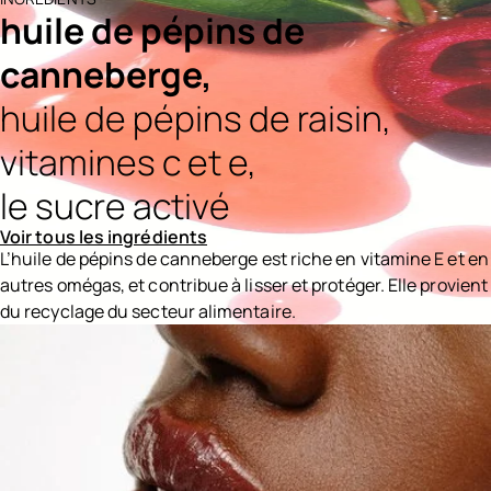
huile de pépins de
canneberge,
huile de pépins de raisin,
vitamines c et e,
le sucre activé
Voir tous les ingrédients
L’huile de pépins de canneberge est riche en vitamine E et en
autres omégas, et contribue à lisser et protéger. Elle provient
du recyclage du secteur alimentaire.
Ingredients menu title