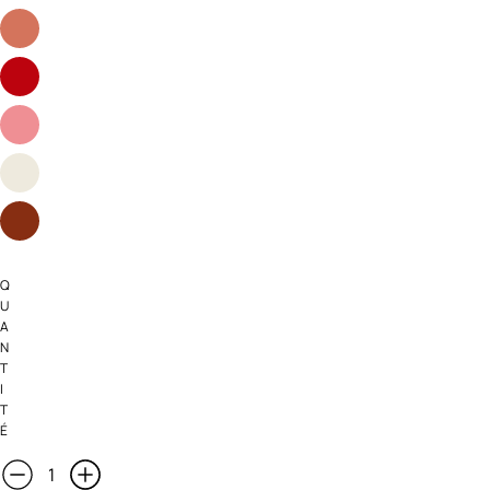
Q
U
A
N
T
I
T
É