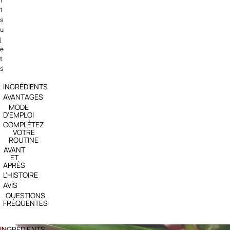
1
1
s
u
j
e
t
s
INGRÉDIENTS
AVANTAGES
MODE
D'EMPLOI
COMPLÉTEZ
VOTRE
ROUTINE
AVANT
ET
APRÈS
L'HISTOIRE
AVIS
QUESTIONS
FRÉQUENTES
INGRÉDIENTS