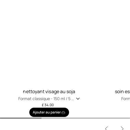
nettoyant visage au soja
soin e
Format classique -
150 ml / 5 fl
Form
oz
oz
£ 34.00
Ajouter au panier