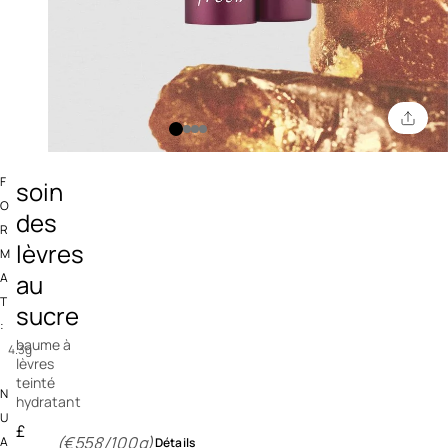
3,2 out of 5 Customer Rating
F
soin
O
des
R
lèvres
M
au
A
T
sucre
:
baume à
4.3g
lèvres
teinté
N
hydratant
U
£
(€558/100g)
A
Détails