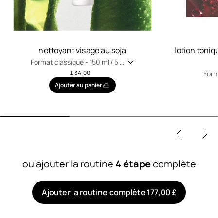
nettoyant visage au soja
lotion toniq
Format classique -
150 ml / 5 fl
oz
£ 34.00
Form
fl oz
Ajouter au panier
ou ajouter la routine
4 étape
complète
Ajouter la routine complète 177,00 £