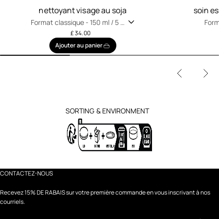
nettoyant visage au soja
soin e
Format classique -
150 ml / 5 fl
Form
oz
oz
£ 34.00
Ajouter au panier
SORTING & ENVIRONMENT
CONTACTEZ-NOUS
Recevez 15% DE RABAIS sur votre première commande en vous inscrivant à nos
courriels.