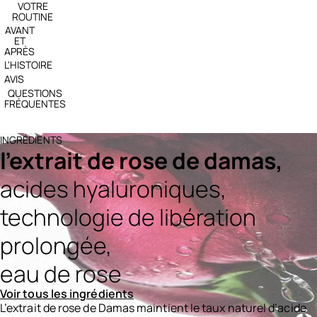
VOTRE
ROUTINE
AVANT
ET
APRÈS
L'HISTOIRE
AVIS
QUESTIONS
FRÉQUENTES
INGRÉDIENTS
l’extrait de rose de damas,
acides hyaluroniques,
technologie de libération
prolongée,
eau de rose
Voir tous les ingrédients
L’extrait de rose de Damas maintient le taux naturel d’acide