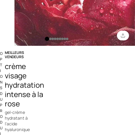
MEILLEURS
O
VENDEURS
P
4,3 out of 5 Customer Rating
crème
T
I
visage
O
N
hydratation
S
intense à la
D
U
rose
P
R
gel-crème
O
hydratant à
D
l’acide
U
hyaluronique
I