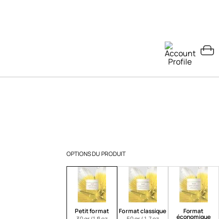
OPTIONS DU PRODUIT
Petit format
Format classique
Format
économique
30 gr /1 fl oz
50 gr / 1.7 oz