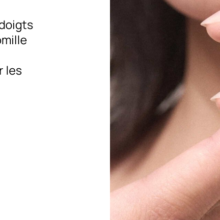
 doigts
omille
 les