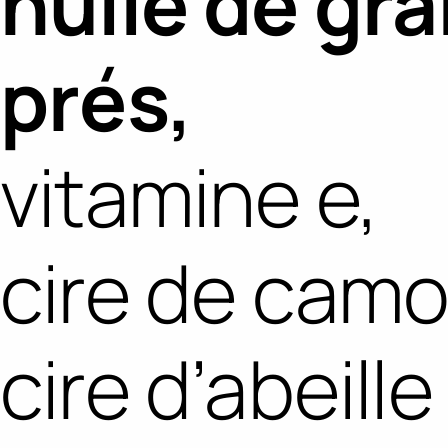
huile de gr
prés,
vitamine e,
cire de camo
cire d’abeille