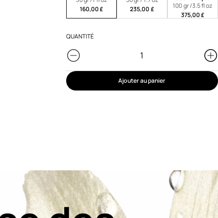
100 gr /3.5 fl oz
160,00 £
235,00 £
375,00 £
QUANTITÉ
Ajouter au panier