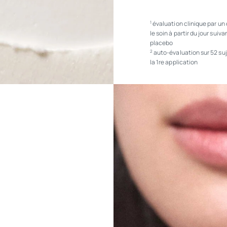
évaluation clinique par un
1
le soin à partir du jour su
placebo
auto-évaluation sur 52 su
2
la 1re application