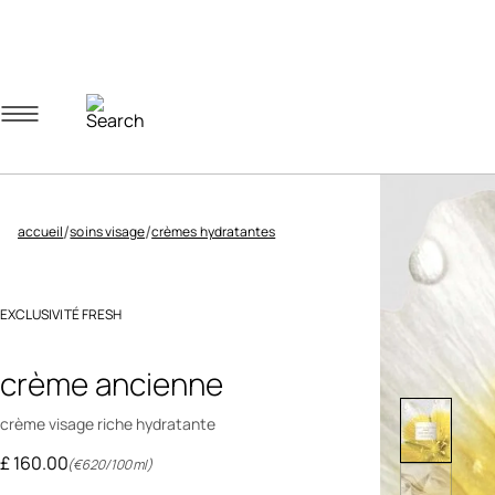
Navigation menu
Account menu
Minicart menu
/
/
accueil
soins visage
crèmes hydratantes
EXCLUSIVITÉ FRESH
5 out of 5 Customer Rating
crème ancienne
crème visage riche hydratante
£ 160.00
(€620/100ml)