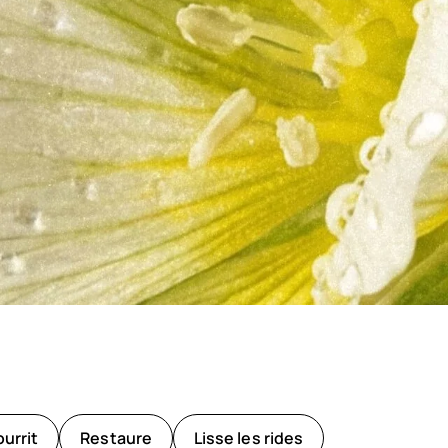
urrit
Restaure
Lisse les rides