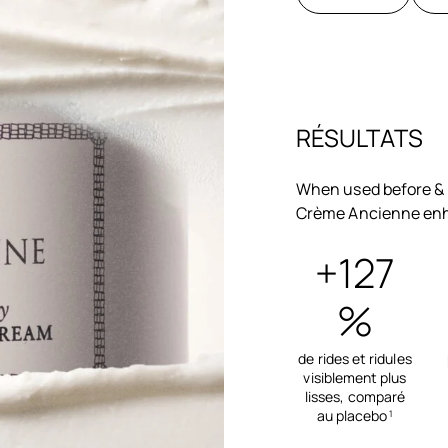
RÉSULTATS
When used before & 
Crème Ancienne enhan
+127
%
de rides et ridules
visiblement plus
lisses, comparé
au placebo
1