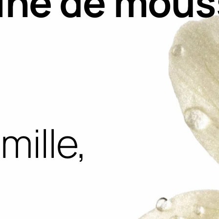
aine de mou
mille,