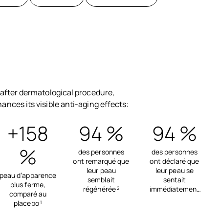
after dermatological procedure,
ces its visible anti-aging effects:
+158
94 %
94 %
%
des personnes
des personnes
ont remarqué que
ont déclaré que
leur peau
leur peau se
peau d’apparence
semblait
sentait
plus ferme,
régénérée
immédiatement
2
comparé au
nourrie
3
placebo
1